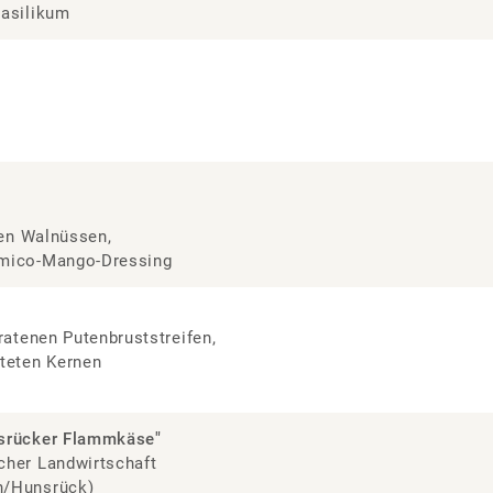
Basilikum
ten Walnüssen,
amico-Mango-Dressing
ratenen Putenbruststreifen,
teten Kernen
nsrücker Flammkäse"
cher Landwirtschaft
h/Hunsrück)