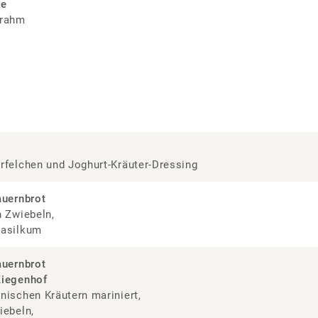
pe
rrahm
rfelchen und Joghurt-Kräuter-Dressing
auernbrot
n Zwiebeln,
Basilkum
auernbrot
Ziegenhof
nischen Kräutern mariniert,
iebeln,