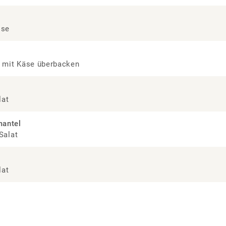
ise
 mit Käse überbacken
lat
mantel
Salat
lat