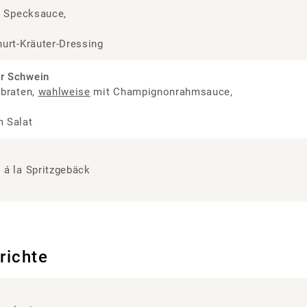
, Specksauce,
urt-Kräuter-Dressing
r Schwein
ebraten,
wahlweise
mit Champignonrahmsauce,
 Salat
 á la Spritzgebäck
richte