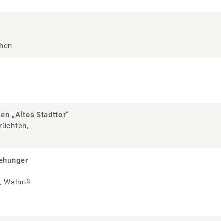
hen
uchen „Altes Stadttor“
rüchten,
eehunger
t, Walnuß